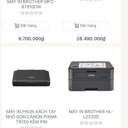
MÁY IN BROTHER MFC-
B7810DW
Chưa có đánh giá nào cho sản phẩm này.
Đặt hàng
Đặt hàng
6.700.000₫
28.490.000₫
MÁY IN PHUN XÁCH TAY
MÁY IN BROTHER HL-
NHỎ GỌN CANON PIXMA
L2320D
TR150 KÈM PIN
Chưa có đánh giá 