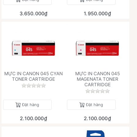
3.650.000₫
1.950.000₫
MỰC IN CANON 045 CYAN
MỰC IN CANON 045
TONER CARTRIDGE
MAGENATA TONER
CARTRIDGE
Chưa có đánh giá nào cho sản phẩm này.
Chưa có đánh giá 
Đặt hàng
Đặt hàng
2.100.000₫
2.100.000₫