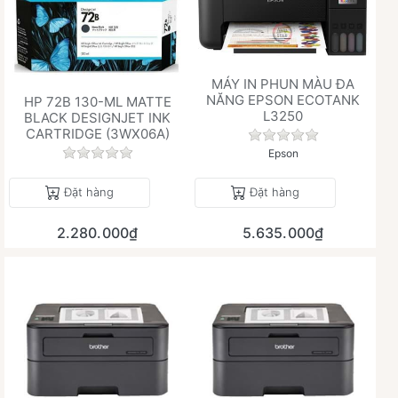
MÁY IN PHUN MÀU ĐA
NĂNG EPSON ECOTANK
HP 72B 130-ML MATTE
L3250
BLACK DESIGNJET INK
CARTRIDGE (3WX06A)
Chưa có đánh giá 
Chưa có đánh giá nào cho sản phẩm này.
Epson
Đặt hàng
Đặt hàng
2.280.000₫
5.635.000₫