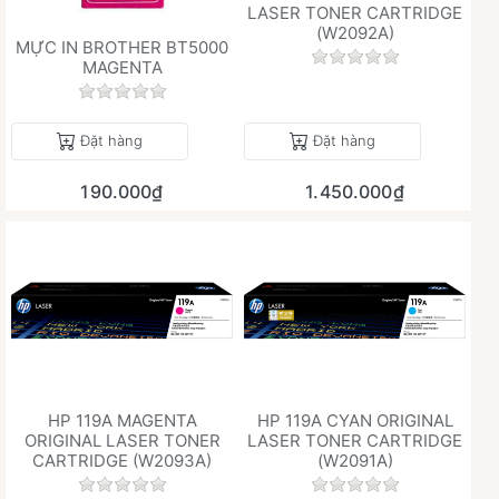
LASER TONER CARTRIDGE
(W2092A)
MỰC IN BROTHER BT5000
Chưa có đánh giá 
MAGENTA
Chưa có đánh giá nào cho sản phẩm này.
Đặt hàng
Đặt hàng
190.000₫
1.450.000₫
HP 119A MAGENTA
HP 119A CYAN ORIGINAL
ORIGINAL LASER TONER
LASER TONER CARTRIDGE
CARTRIDGE (W2093A)
(W2091A)
Chưa có đánh giá nào cho sản phẩm này.
Chưa có đánh giá 