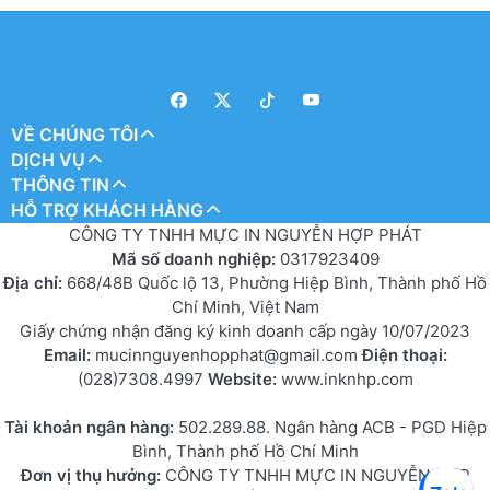
VỀ CHÚNG TÔI
DỊCH VỤ
THÔNG TIN
HỖ TRỢ KHÁCH HÀNG
CÔNG TY TNHH MỰC IN NGUYỄN HỢP PHÁT
Mã số doanh nghiệp:
0317923409
Địa chỉ:
668/48B Quốc lộ 13, Phường Hiệp Bình, Thành phố Hồ
Chí Minh, Việt Nam
Giấy chứng nhận đăng ký kinh doanh cấp ngày 10/07/2023
Email:
mucinnguyenhopphat@gmail.com
Điện thoại:
(028)7308.4997
Website:
www.inknhp.com
Tài khoản ngân hàng:
502.289.88. Ngân hàng ACB - PGD Hiệp
Bình, Thành phố Hồ Chí Minh
Đơn vị thụ hưởng:
CÔNG TY TNHH MỰC IN NGUYỄN HỢP