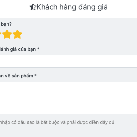
Khách hàng đáng giá
 bạn?
 giá: 1 trên 5 sao. Xấu
nh giá: 2 trên 5 sao.
Đánh giá: 3 trên 5 sao.
Đánh giá: 4 trên 5 sao.
Đánh giá: 5 trên 5 sao. Xu
đánh giá của bạn
bạn về sản phẩm
nhập có dấu sao là bắt buộc và phải được điền đầy đủ.