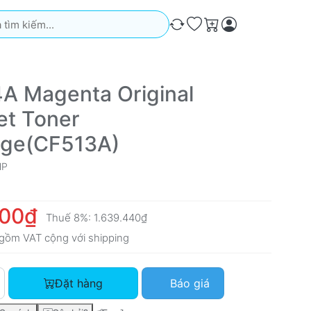
iếm. Kết quả sẽ tự động xuất hiện khi bạn nhập. Nhấn phím Ente
So sánh
Ưa thích
Giỏ hàng
A Magenta Original
et Toner
dge(CF513A)
HP
000₫
Thuế 8%:
1.639.440₫
gồm VAT cộng với
shipping
HP 204A Magenta Original LaserJet Toner Cartridge(CF513A) vớ
Đặt hàng
Báo giá