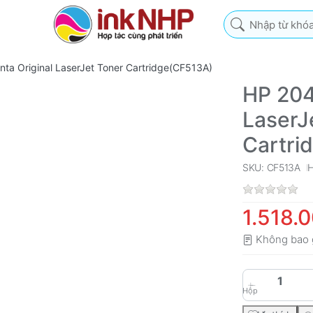
Nhập từ khóa tìm k
a Original LaserJet Toner Cartridge(CF513A)
HP 204
LaserJ
Cartri
SKU: CF513A
1.518.
Không bao 
Hộp