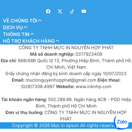
VỀ CHÚNG TÔI
DỊCH VỤ
THÔNG TIN
HỖ TRỢ KHÁCH HÀNG
CÔNG TY TNHH MỰC IN NGUYỄN HỢP PHÁT
Mã số doanh nghiệp:
0317923409
Địa chỉ:
668/48B Quốc lộ 13, Phường Hiệp Bình, Thành phố Hồ
Chí Minh, Việt Nam
Giấy chứng nhận đăng ký kinh doanh cấp ngày 10/07/2023
Email:
mucinnguyenhopphat@gmail.com
Điện thoại:
(028)7308.4997
Website:
www.inknhp.com
Tài khoản ngân hàng:
502.289.88. Ngân hàng ACB - PGD Hiệp
Bình, Thành phố Hồ Chí Minh
Đơn vị thụ hưởng:
CÔNG TY TNHH MỰC IN NGUYỄN HỢP
PHÁT
Copyright © 2026
Mực in epson
All rights reserved.