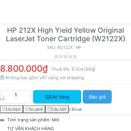
HP 212X High Yield Yellow Original
LaserJet Toner Cartridge (W2122X)
SKU: W2122X
HP
8.800.000₫
Thuế 8%:
9.504.000₫
Không bao gồm VAT cộng với
shipping
HP 212X High Yield Yellow Original LaserJet To
Đặt hàng
Báo giá
Cái
Ưa thích
So sánh
Câu hỏi?
Email
Tình trạng sản phẩm:
Mới
TƯ VẤN KHÁCH HÀNG