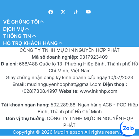
VỀ CHÚNG TÔI
DỊCH VỤ
THÔNG TIN
HỖ TRỢ KHÁCH HÀNG
CÔNG TY TNHH MỰC IN NGUYỄN HỢP PHÁT
Mã số doanh nghiệp:
0317923409
Địa chỉ:
668/48B Quốc lộ 13, Phường Hiệp Bình, Thành phố Hồ
Chí Minh, Việt Nam
Giấy chứng nhận đăng ký kinh doanh cấp ngày 10/07/2023
Email:
mucinnguyenhopphat@gmail.com
Điện thoại:
(028)7308.4997
Website:
www.inknhp.com
Tài khoản ngân hàng:
502.289.88. Ngân hàng ACB - PGD Hiệp
Bình, Thành phố Hồ Chí Minh
Đơn vị thụ hưởng:
CÔNG TY TNHH MỰC IN NGUYỄN HỢP
PHÁT
Copyright © 2026
Mực in epson
All rights reserved.