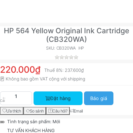
HP 564 Yellow Original Ink Cartridge
(CB320WA)
SKU: CB320WA
HP
220.000₫
Thuế 8%:
237.600₫
Không bao gồm VAT cộng với
shipping
HP 564 Yellow Original Ink Cartridge (CB320WA)
Đặt hàng
Báo giá
Cái
Ưa thích
So sánh
Câu hỏi?
Email
Tình trạng sản phẩm:
Mới
TƯ VẤN KHÁCH HÀNG