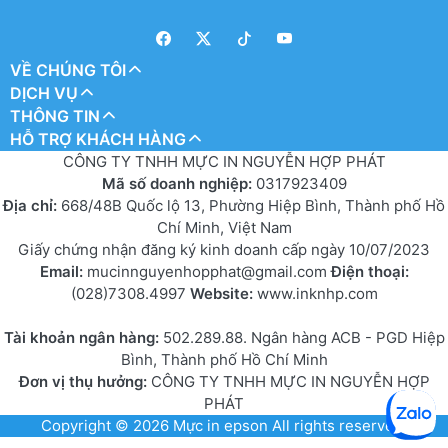
VỀ CHÚNG TÔI
DỊCH VỤ
THÔNG TIN
HỖ TRỢ KHÁCH HÀNG
CÔNG TY TNHH MỰC IN NGUYỄN HỢP PHÁT
Mã số doanh nghiệp:
0317923409
Địa chỉ:
668/48B Quốc lộ 13, Phường Hiệp Bình, Thành phố Hồ
Chí Minh, Việt Nam
Giấy chứng nhận đăng ký kinh doanh cấp ngày 10/07/2023
Email:
mucinnguyenhopphat@gmail.com
Điện thoại:
(028)7308.4997
Website:
www.inknhp.com
Tài khoản ngân hàng:
502.289.88. Ngân hàng ACB - PGD Hiệp
Bình, Thành phố Hồ Chí Minh
Đơn vị thụ hưởng:
CÔNG TY TNHH MỰC IN NGUYỄN HỢP
PHÁT
Copyright © 2026
Mực in epson
All rights reserved.