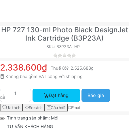
HP 727 130-ml Photo Black DesignJet
Ink Cartridge (B3P23A)
SKU: B3P23A
HP
2.338.600₫
Thuế 8%:
2.525.688₫
Không bao gồm VAT cộng với
shipping
HP 727 130-ml Photo Black DesignJet Ink Cartr
Đặt hàng
Báo giá
Cái
Ưa thích
So sánh
Câu hỏi?
Email
Tình trạng sản phẩm:
Mới
TƯ VẤN KHÁCH HÀNG