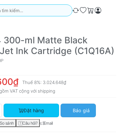
iếm. Kết quả sẽ tự động xuất hiện khi bạn nhập. Nhấn phím Ente
So sánh
Ưa thích
Giỏ hàng
 300-ml Matte Black
Jet Ink Cartridge (C1Q16A)
HP
600₫
Thuế 8%:
3.024.648₫
gồm VAT cộng với
shipping
HP 764 300-ml Matte Black DesignJet Ink Cartridge (C1Q16A) v
Đặt hàng
Báo giá
So sánh
Câu hỏi?
Email