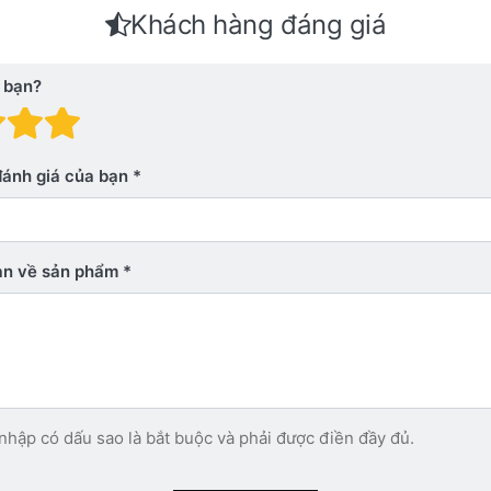
Khách hàng đáng giá
 bạn?
 giá: 1 trên 5 sao. Xấu
nh giá: 2 trên 5 sao.
Đánh giá: 3 trên 5 sao.
Đánh giá: 4 trên 5 sao.
Đánh giá: 5 trên 5 sao. Xu
đánh giá của bạn
bạn về sản phẩm
nhập có dấu sao là bắt buộc và phải được điền đầy đủ.