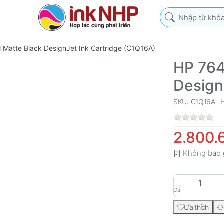
Nhập từ khóa tìm k
Matte Black DesignJet Ink Cartridge (C1Q16A)
HP 764
Design
SKU: C1Q16A
2.800.
Không bao 
Cái
Ưa thích