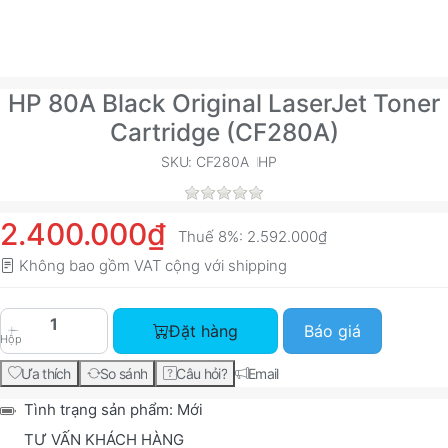
HP 80A Black Original LaserJet Toner
Cartridge (CF280A)
SKU: CF280A
HP
2.400.000₫
Thuế 8%:
2.592.000₫
Không bao gồm VAT cộng với
shipping
HP 80A Black Original LaserJet Toner Cartridge
Đặt hàng
Báo giá
Hộp
Ưa thích
So sánh
Câu hỏi?
Email
Tình trạng sản phẩm:
Mới
TƯ VẤN KHÁCH HÀNG