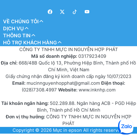
VỀ CHÚNG TÔI
DỊCH VỤ
THÔNG TIN
HỖ TRỢ KHÁCH HÀNG
CÔNG TY TNHH MỰC IN NGUYỄN HỢP PHÁT
Mã số doanh nghiệp:
0317923409
Địa chỉ:
668/48B Quốc lộ 13, Phường Hiệp Bình, Thành phố Hồ
Chí Minh, Việt Nam
Giấy chứng nhận đăng ký kinh doanh cấp ngày 10/07/2023
Email:
mucinnguyenhopphat@gmail.com
Điện thoại:
(028)7308.4997
Website:
www.inknhp.com
Tài khoản ngân hàng:
502.289.88. Ngân hàng ACB - PGD Hiệp
Bình, Thành phố Hồ Chí Minh
Đơn vị thụ hưởng:
CÔNG TY TNHH MỰC IN NGUYỄN HỢP
PHÁT
Copyright © 2026
Mực in epson
All rights reserved.