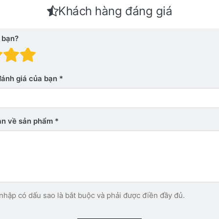
Khách hàng đáng giá
 bạn?
 giá: 1 trên 5 sao. Xấu
nh giá: 2 trên 5 sao.
Đánh giá: 3 trên 5 sao.
Đánh giá: 4 trên 5 sao.
Đánh giá: 5 trên 5 sao. Xu
đánh giá của bạn
bạn về sản phẩm
nhập có dấu sao là bắt buộc và phải được điền đầy đủ.