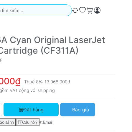
iếm. Kết quả sẽ tự động xuất hiện khi bạn nhập. Nhấn phím Ente
So sánh
Ưa thích
Giỏ hàng
A Cyan Original LaserJet
Cartridge (CF311A)
P
.000₫
Thuế 8%:
13.068.000₫
gồm VAT cộng với
shipping
HP 826A Cyan Original LaserJet Toner Cartridge (CF311A) với 
Đặt hàng
Báo giá
So sánh
Câu hỏi?
Email