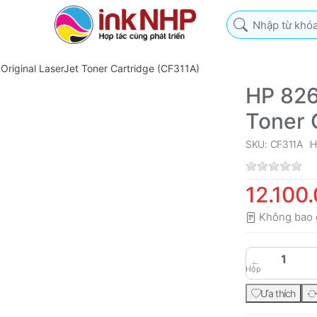
Nhập từ khóa tìm k
riginal LaserJet Toner Cartridge (CF311A)
HP 826
Toner 
SKU: CF311A
H
12.100
Không bao 
Hộp
Ưa thích