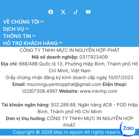
VỀ CHÚNG TÔI
DỊCH VỤ
THÔNG TIN
HỖ TRỢ KHÁCH HÀNG
CÔNG TY TNHH MỰC IN NGUYỄN HỢP PHÁT
Mã số doanh nghiệp:
0317923409
Địa chỉ:
668/48B Quốc lộ 13, Phường Hiệp Bình, Thành phố Hồ
Chí Minh, Việt Nam
Giấy chứng nhận đăng ký kinh doanh cấp ngày 10/07/2023
Email:
mucinnguyenhopphat@gmail.com
Điện thoại:
(028)7308.4997
Website:
www.inknhp.com
Tài khoản ngân hàng:
502.289.88. Ngân hàng ACB - PGD Hiệp
Bình, Thành phố Hồ Chí Minh
Đơn vị thụ hưởng:
CÔNG TY TNHH MỰC IN NGUYỄN HỢP
PHÁT
Copyright © 2026
Mực in epson
All rights reserved.