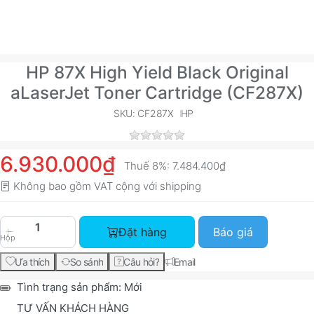
HP 87X High Yield Black Original
aLaserJet Toner Cartridge (CF287X)
SKU: CF287X
HP
6.930.000₫
Thuế 8%:
7.484.400₫
Không bao gồm VAT cộng với
shipping
HP 87X High Yield Black Original aLaserJet Ton
Đặt hàng
Báo giá
Hộp
Ưa thích
So sánh
Câu hỏi?
Email
Tình trạng sản phẩm:
Mới
TƯ VẤN KHÁCH HÀNG