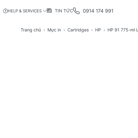
0914 174 991
TIN TỨC
HELP & SERVICES
Trang chủ
Mực in
Cartridges
HP
HP 91 775-ml L