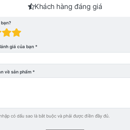
Khách hàng đáng giá
 bạn?
 giá: 1 trên 5 sao. Xấu
nh giá: 2 trên 5 sao.
Đánh giá: 3 trên 5 sao.
Đánh giá: 4 trên 5 sao.
Đánh giá: 5 trên 5 sao. Xu
đánh giá của bạn
bạn về sản phẩm
nhập có dấu sao là bắt buộc và phải được điền đầy đủ.