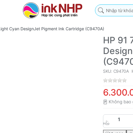
Nhập từ khóa tìm k
ight Cyan DesignJet Pigment Ink Cartridge (C9470A)
HP 91 
Design
(C947
SKU: C9470A
6.300.
Không bao 
Hộp