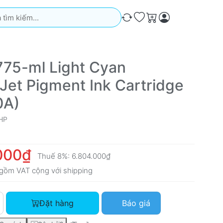
iếm. Kết quả sẽ tự động xuất hiện khi bạn nhập. Nhấn phím Ente
So sánh
Ưa thích
Giỏ hàng
775-ml Light Cyan
Jet Pigment Ink Cartridge
0A)
HP
000₫
Thuế 8%:
6.804.000₫
gồm VAT cộng với
shipping
HP 91 775-ml Light Cyan DesignJet Pigment Ink Cartridge (C9
Đặt hàng
Báo giá