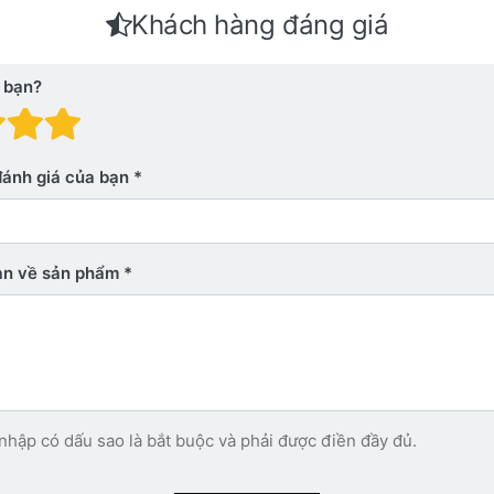
Khách hàng đáng giá
 bạn?
 giá: 1 trên 5 sao. Xấu
nh giá: 2 trên 5 sao.
Đánh giá: 3 trên 5 sao.
Đánh giá: 4 trên 5 sao.
Đánh giá: 5 trên 5 sao. Xu
đánh giá của bạn
bạn về sản phẩm
nhập có dấu sao là bắt buộc và phải được điền đầy đủ.