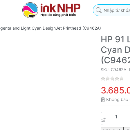
Nhập từ khóa tìm k
agenta and Light Cyan DesignJet Printhead (C9462A)
HP 91 
Cyan D
(C946
SKU: C9462A
3.685.
Không bao 
Cái