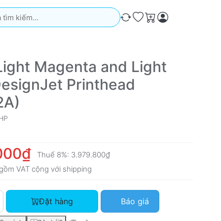
iếm. Kết quả sẽ tự động xuất hiện khi bạn nhập. Nhấn phím Ente
So sánh
Ưa thích
Giỏ hàng
Light Magenta and Light
esignJet Printhead
2A)
HP
000₫
Thuế 8%:
3.979.800₫
gồm VAT cộng với
shipping
HP 91 Light Magenta and Light Cyan DesignJet Printhead (C94
Đặt hàng
Báo giá