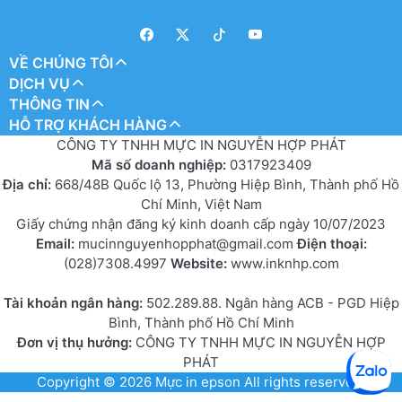
VỀ CHÚNG TÔI
DỊCH VỤ
THÔNG TIN
HỖ TRỢ KHÁCH HÀNG
CÔNG TY TNHH MỰC IN NGUYỄN HỢP PHÁT
Mã số doanh nghiệp:
0317923409
Địa chỉ:
668/48B Quốc lộ 13, Phường Hiệp Bình, Thành phố Hồ
Chí Minh, Việt Nam
Giấy chứng nhận đăng ký kinh doanh cấp ngày 10/07/2023
Email:
mucinnguyenhopphat@gmail.com
Điện thoại:
(028)7308.4997
Website:
www.inknhp.com
Tài khoản ngân hàng:
502.289.88. Ngân hàng ACB - PGD Hiệp
Bình, Thành phố Hồ Chí Minh
Đơn vị thụ hưởng:
CÔNG TY TNHH MỰC IN NGUYỄN HỢP
PHÁT
Copyright © 2026
Mực in epson
All rights reserved.