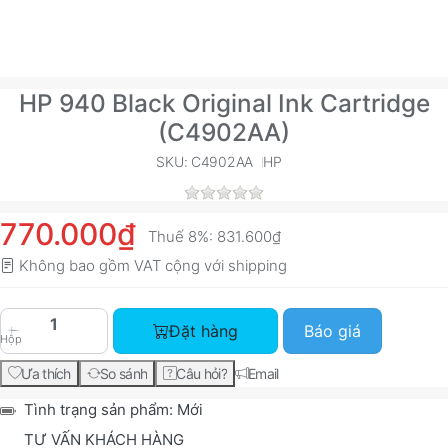
HP 940 Black Original Ink Cartridge
(C4902AA)
SKU: C4902AA
HP
770.000₫
Thuế 8%:
831.600₫
Không bao gồm VAT cộng với
shipping
HP 940 Black Original Ink Cartridge (C4902AA) 
Đặt hàng
Báo giá
Hộp
Ưa thích
So sánh
Câu hỏi?
Email
Tình trạng sản phẩm:
Mới
TƯ VẤN KHÁCH HÀNG