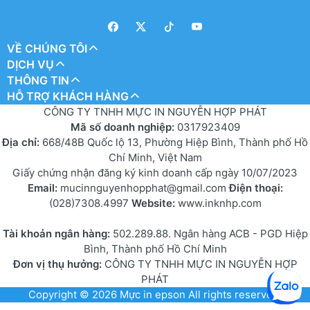
VỀ CHÚNG TÔI
DỊCH VỤ
THÔNG TIN
HỖ TRỢ KHÁCH HÀNG
CÔNG TY TNHH MỰC IN NGUYỄN HỢP PHÁT
Mã số doanh nghiệp:
0317923409
Địa chỉ:
668/48B Quốc lộ 13, Phường Hiệp Bình, Thành phố Hồ
Chí Minh, Việt Nam
Giấy chứng nhận đăng ký kinh doanh cấp ngày 10/07/2023
Email:
mucinnguyenhopphat@gmail.com
Điện thoại:
(028)7308.4997
Website:
www.inknhp.com
Tài khoản ngân hàng:
502.289.88. Ngân hàng ACB - PGD Hiệp
Bình, Thành phố Hồ Chí Minh
Đơn vị thụ hưởng:
CÔNG TY TNHH MỰC IN NGUYỄN HỢP
PHÁT
Copyright © 2026
Mực in epson
All rights reserved.