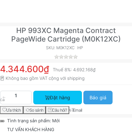
HP 993XC Magenta Contract
PageWide Cartridge (M0K12XC)
SKU: M0K12XC
HP
4.344.600₫
Thuế 8%:
4.692.168₫
Không bao gồm VAT cộng với
shipping
HP 993XC Magenta Contract PageWide Cartridge
Đặt hàng
Báo giá
Cái
Ưa thích
So sánh
Câu hỏi?
Email
Tình trạng sản phẩm:
Mới
TƯ VẤN KHÁCH HÀNG