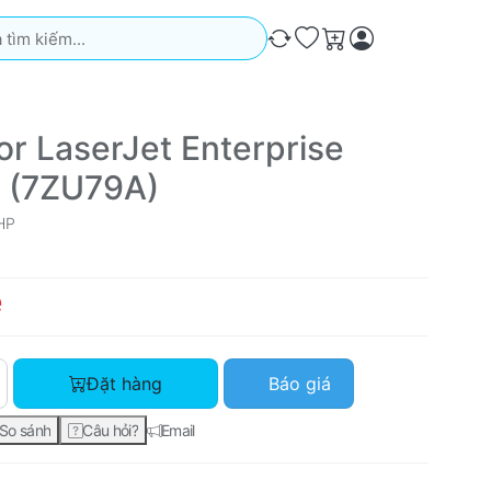
iếm. Kết quả sẽ tự động xuất hiện khi bạn nhập. Nhấn phím Ente
So sánh
Ưa thích
Giỏ hàng
or LaserJet Enterprise
 (7ZU79A)
HP
ệ
HP Color LaserJet Enterprise M555x (7ZU79A) với giá Liên hệ,
Đặt hàng
Báo giá
So sánh
Câu hỏi?
Email