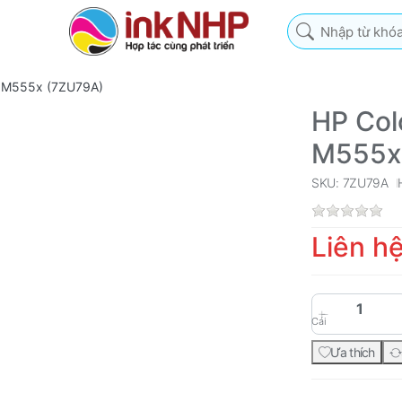
Nhập từ khóa tìm k
se M555x (7ZU79A)
HP Col
M555x
SKU: 7ZU79A
Liên h
Cái
Ưa thích