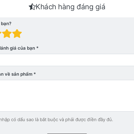
Khách hàng đáng giá
 bạn?
 giá: 1 trên 5 sao. Xấu
nh giá: 2 trên 5 sao.
Đánh giá: 3 trên 5 sao.
Đánh giá: 4 trên 5 sao.
Đánh giá: 5 trên 5 sao. Xu
đánh giá của bạn
bạn về sản phẩm
nhập có dấu sao là bắt buộc và phải được điền đầy đủ.