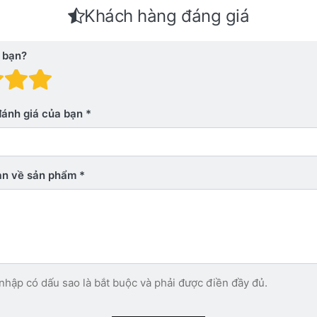
Khách hàng đáng giá
 bạn?
 giá: 1 trên 5 sao. Xấu
nh giá: 2 trên 5 sao.
Đánh giá: 3 trên 5 sao.
Đánh giá: 4 trên 5 sao.
Đánh giá: 5 trên 5 sao. Xu
đánh giá của bạn
bạn về sản phẩm
nhập có dấu sao là bắt buộc và phải được điền đầy đủ.