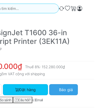
iếm. Kết quả sẽ tự động xuất hiện khi bạn nhập. Nhấn phím Ente
So sánh
Ưa thích
Giỏ hàng
ignJet T1600 36-in
ript Printer (3EK11A)
P
0.000₫
Thuế 8%:
152.280.000₫
gồm VAT cộng với
shipping
HP DesignJet T1600 36-in PostScript Printer (3EK11A) với giá
Đặt hàng
Báo giá
So sánh
Câu hỏi?
Email