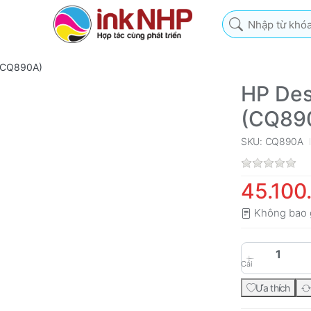
Nhập từ khóa tìm k
 (CQ890A)
HP Des
(CQ89
SKU: CQ890A
45.100
Không bao 
Cái
Ưa thích