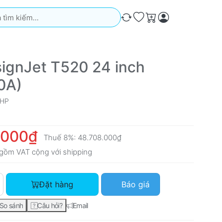
iếm. Kết quả sẽ tự động xuất hiện khi bạn nhập. Nhấn phím Ente
So sánh
Ưa thích
Giỏ hàng
ignJet T520 24 inch
0A)
HP
.000₫
Thuế 8%:
48.708.000₫
gồm VAT cộng với
shipping
HP DesignJet T520 24 inch (CQ890A) với giá 45.100.000₫, số 
Đặt hàng
Báo giá
So sánh
Câu hỏi?
Email