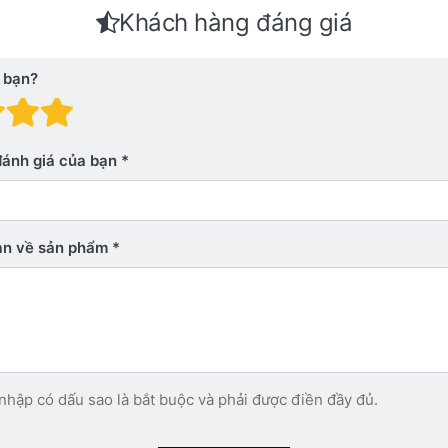
Khách hàng đáng giá
 bạn?
 giá: 1 trên 5 sao. Xấu
nh giá: 2 trên 5 sao.
Đánh giá: 3 trên 5 sao.
Đánh giá: 4 trên 5 sao.
Đánh giá: 5 trên 5 sao. Xu
đánh giá của bạn
bạn về sản phẩm
nhập có dấu sao là bắt buộc và phải được điền đầy đủ.