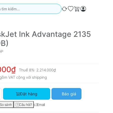
iếm. Kết quả sẽ tự động xuất hiện khi bạn nhập. Nhấn phím Ente
So sánh
Ưa thích
Giỏ hàng
kJet Ink Advantage 2135
9B)
HP
000₫
Thuế 8%:
2.214.000₫
gồm VAT cộng với
shipping
HP DeskJet Ink Advantage 2135 (F5S29B) với giá 2.050.000₫, 
Đặt hàng
Báo giá
So sánh
Câu hỏi?
Email