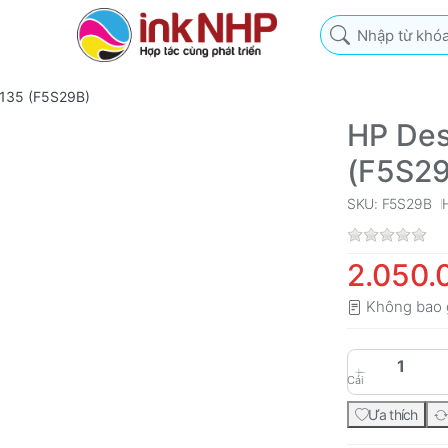
Nhập từ khóa tìm k
2135 (F5S29B)
HP Des
(F5S2
SKU: F5S29B
2.050.
Không bao 
Cái
Ưa thích