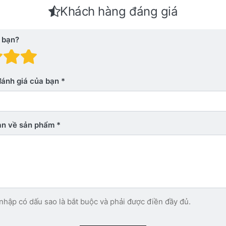
Khách hàng đáng giá
 bạn?
 giá: 1 trên 5 sao. Xấu
nh giá: 2 trên 5 sao.
Đánh giá: 3 trên 5 sao.
Đánh giá: 4 trên 5 sao.
Đánh giá: 5 trên 5 sao. Xu
đánh giá của bạn
bạn về sản phẩm
nhập có dấu sao là bắt buộc và phải được điền đầy đủ.