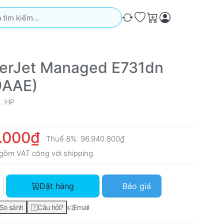
iếm. Kết quả sẽ tự động xuất hiện khi bạn nhập. Nhấn phím Ente
So sánh
Ưa thích
Giỏ hàng
erJet Managed E731dn
9AAE)
E
HP
.000₫
Thuế 8%:
96.940.800₫
gồm VAT cộng với
shipping
HP LaserJet Managed E731dn (8EP59AAE) với giá 89.760.000₫,
Đặt hàng
Báo giá
So sánh
Câu hỏi?
Email