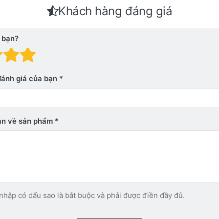
Khách hàng đáng giá
 bạn?
 giá: 1 trên 5 sao. Xấu
nh giá: 2 trên 5 sao.
Đánh giá: 3 trên 5 sao.
Đánh giá: 4 trên 5 sao.
Đánh giá: 5 trên 5 sao. Xu
đánh giá của bạn
bạn về sản phẩm
nhập có dấu sao là bắt buộc và phải được điền đầy đủ.