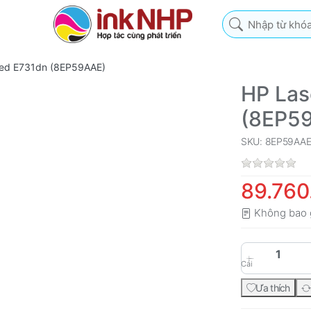
Nhập từ khóa tìm k
ed E731dn (8EP59AAE)
HP Las
(8EP5
SKU: 8EP59AA
89.760
Không bao 
Cái
Ưa thích