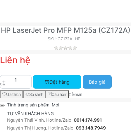
HP LaserJet Pro MFP M125a (CZ172A)
SKU: CZ172A
HP
Liên hệ
HP LaserJet Pro MFP M125a (CZ172A) với giá Liê
Đặt hàng
Báo giá
Cái
Ưa thích
So sánh
Câu hỏi?
Email
Tình trạng sản phẩm:
Mới
TƯ VẤN KHÁCH HÀNG
Nguyễn Thái Vinh. Hotline/Zalo:
0914.174.991
Nguyễn Thị Hương. Hotline/Zalo:
093.148.7949