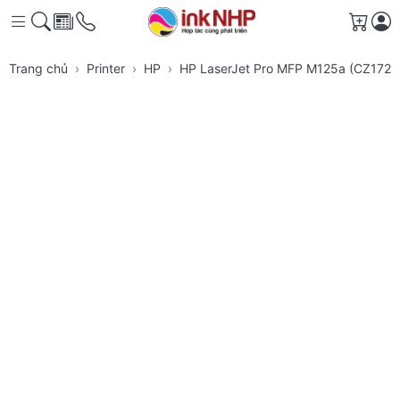
Giỏ h
Trang chủ
Printer
HP
HP LaserJet Pro MFP M125a (CZ172A