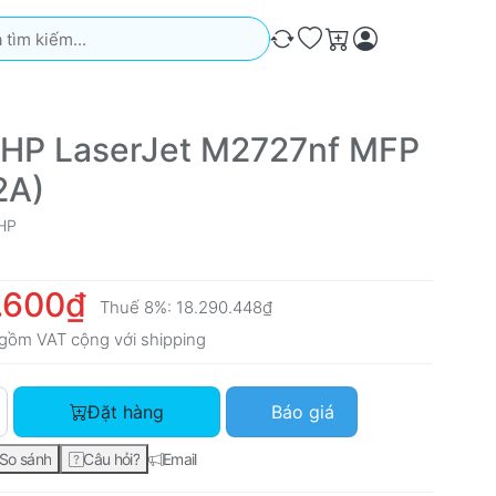
iếm. Kết quả sẽ tự động xuất hiện khi bạn nhập. Nhấn phím Ente
So sánh
Ưa thích
Giỏ hàng
 HP LaserJet M2727nf MFP
2A)
HP
.600₫
Thuế 8%:
18.290.448₫
gồm VAT cộng với
shipping
Máy in HP LaserJet M2727nf MFP (CB532A) với giá 16.935.600
Đặt hàng
Báo giá
So sánh
Câu hỏi?
Email