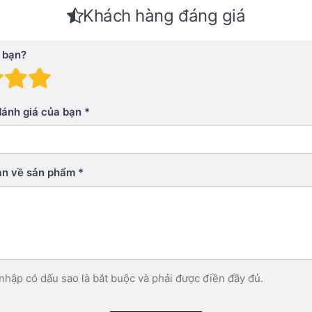
Khách hàng đáng giá
 bạn?
 giá: 1 trên 5 sao. Xấu
nh giá: 2 trên 5 sao.
Đánh giá: 3 trên 5 sao.
Đánh giá: 4 trên 5 sao.
Đánh giá: 5 trên 5 sao. Xu
đánh giá của bạn
bạn về sản phẩm
nhập có dấu sao là bắt buộc và phải được điền đầy đủ.