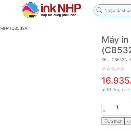
Nhập từ khóa tìm k
f MFP (CB532A)
Máy in
(CB53
SKU: CB532A
16.935
Không bao 
Cái
Ưa thích