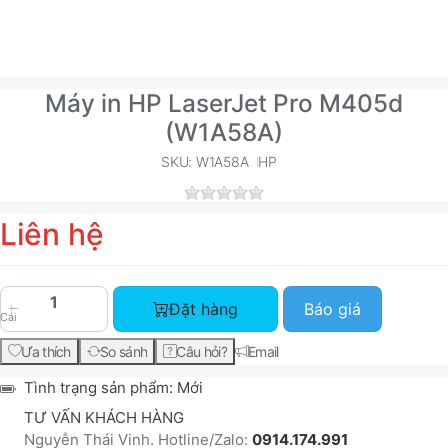
Máy in HP LaserJet Pro M405d
(W1A58A)
SKU: W1A58A
HP
Liên hệ
Máy in HP LaserJet Pro M405d (W1A58A) với giá 
Đặt hàng
Báo giá
Cái
Ưa thích
So sánh
Câu hỏi?
Email
Tình trạng sản phẩm:
Mới
TƯ VẤN KHÁCH HÀNG
Nguyễn Thái Vinh. Hotline/Zalo:
0914.174.991