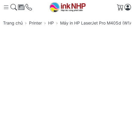
Giỏ h
Trang chủ
Printer
HP
Máy in HP LaserJet Pro M405d (W1A