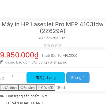
Máy in HP LaserJet Pro MFP 4103fdw
(2Z629A)
SKU: 2Z629A
HP
9.950.000₫
Thuế 8%:
10.746.000₫
Không bao gồm VAT cộng với
shipping
Máy in HP LaserJet Pro MFP 4103fdw (2Z629A) v
Đặt hàng
Báo giá
Cái
Ưa thích
So sánh
Câu hỏi?
Email
Tình trạng sản phẩm:
Mới
TƯ VẤN KHÁCH HÀNG