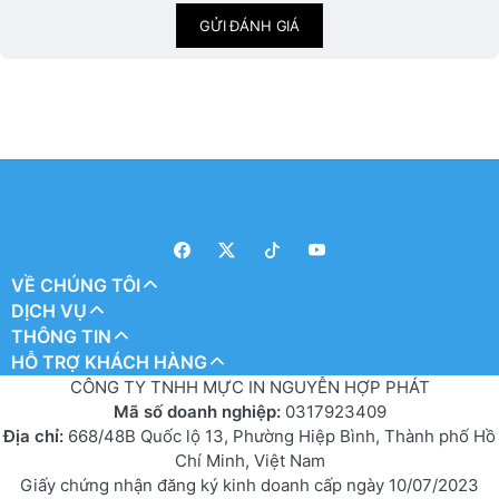
GỬI ĐÁNH GIÁ
VỀ CHÚNG TÔI
DỊCH VỤ
THÔNG TIN
HỖ TRỢ KHÁCH HÀNG
CÔNG TY TNHH MỰC IN NGUYỄN HỢP PHÁT
Mã số doanh nghiệp:
0317923409
Địa chỉ:
668/48B Quốc lộ 13, Phường Hiệp Bình, Thành phố Hồ
Chí Minh, Việt Nam
Giấy chứng nhận đăng ký kinh doanh cấp ngày 10/07/2023