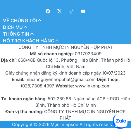
VỀ CHÚNG TÔI
DỊCH VỤ
THÔNG TIN
HỖ TRỢ KHÁCH HÀNG
CÔNG TY TNHH MỰC IN NGUYỄN HỢP PHÁT
Mã số doanh nghiệp:
0317923409
Địa chỉ:
668/48B Quốc lộ 13, Phường Hiệp Bình, Thành phố Hồ
Chí Minh, Việt Nam
Giấy chứng nhận đăng ký kinh doanh cấp ngày 10/07/2023
Email:
mucinnguyenhopphat@gmail.com
Điện thoại:
(028)7308.4997
Website:
www.inknhp.com
Tài khoản ngân hàng:
502.289.88. Ngân hàng ACB - PGD Hiệp
Bình, Thành phố Hồ Chí Minh
Đơn vị thụ hưởng:
CÔNG TY TNHH MỰC IN NGUYỄN HỢP
PHÁT
Copyright © 2026
Mực in epson
All rights reserved.