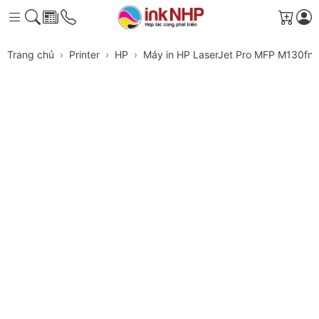
Giỏ h
Trang chủ
Printer
HP
Máy in HP LaserJet Pro MFP M130fn