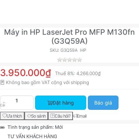
Máy in HP LaserJet Pro MFP M130fn
(G3Q59A)
SKU: G3Q59A
HP
3.950.000₫
Thuế 8%:
4.266.000₫
Không bao gồm VAT cộng với
shipping
Máy in HP LaserJet Pro MFP M130fn (G3Q59A) vớ
Đặt hàng
Báo giá
Cái
Ưa thích
So sánh
Câu hỏi?
Email
Tình trạng sản phẩm:
Mới
TƯ VẤN KHÁCH HÀNG