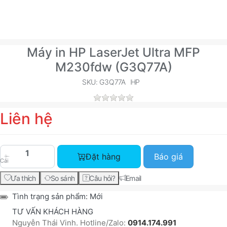
Máy in HP LaserJet Ultra MFP
M230fdw (G3Q77A)
SKU: G3Q77A
HP
Liên hệ
Máy in HP LaserJet Ultra MFP M230fdw (G3Q77A)
Đặt hàng
Báo giá
Cái
Ưa thích
So sánh
Câu hỏi?
Email
Tình trạng sản phẩm:
Mới
TƯ VẤN KHÁCH HÀNG
Nguyễn Thái Vinh. Hotline/Zalo:
0914.174.991