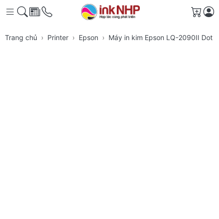
Giỏ h
Trang chủ
Printer
Epson
Máy in kim Epson LQ-2090II Dot M