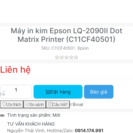
Máy in kim Epson LQ-2090II Dot
Matrix Printer (C11CF40501)
SKU: C11CF40501
Epson
Liên hệ
Máy in kim Epson LQ-2090II Dot Matrix Printer (
Đặt hàng
Báo giá
Cái
Ưa thích
So sánh
Câu hỏi?
Email
Tình trạng sản phẩm:
Mới
TƯ VẤN KHÁCH HÀNG
Nguyễn Thái Vinh. Hotline/Zalo:
0914.174.991