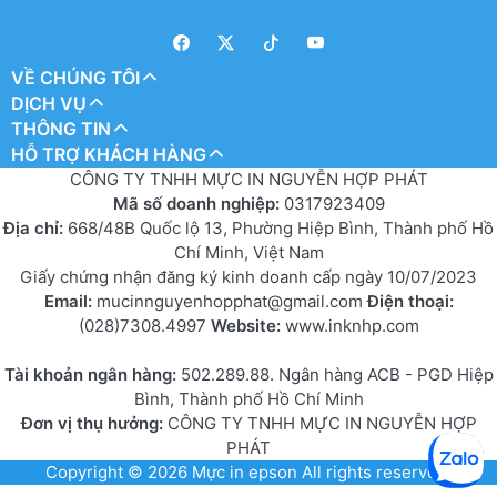
VỀ CHÚNG TÔI
DỊCH VỤ
THÔNG TIN
HỖ TRỢ KHÁCH HÀNG
CÔNG TY TNHH MỰC IN NGUYỄN HỢP PHÁT
Mã số doanh nghiệp:
0317923409
Địa chỉ:
668/48B Quốc lộ 13, Phường Hiệp Bình, Thành phố Hồ
Chí Minh, Việt Nam
Giấy chứng nhận đăng ký kinh doanh cấp ngày 10/07/2023
Email:
mucinnguyenhopphat@gmail.com
Điện thoại:
(028)7308.4997
Website:
www.inknhp.com
Tài khoản ngân hàng:
502.289.88. Ngân hàng ACB - PGD Hiệp
Bình, Thành phố Hồ Chí Minh
Đơn vị thụ hưởng:
CÔNG TY TNHH MỰC IN NGUYỄN HỢP
PHÁT
Copyright © 2026
Mực in epson
All rights reserved.