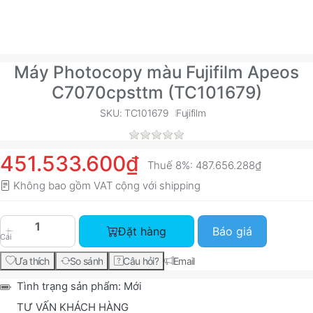
Máy Photocopy màu Fujifilm Apeos
C7070cpsttm (TC101679)
SKU: TC101679
Fujifilm
451.533.600₫
Thuế 8%:
487.656.288₫
Không bao gồm VAT cộng với
shipping
Máy Photocopy màu Fujifilm Apeos C7070cpsttm
Đặt hàng
Báo giá
Cái
Ưa thích
So sánh
Câu hỏi?
Email
Tình trạng sản phẩm:
Mới
TƯ VẤN KHÁCH HÀNG