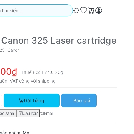
iếm. Kết quả sẽ tự động xuất hiện khi bạn nhập. Nhấn phím Ente
So sánh
Ưa thích
Giỏ hàng
 Canon 325 Laser cartridge
25
Canon
000₫
Thuế 8%:
1.770.120₫
gồm VAT cộng với
shipping
Mực in Canon 325 Laser cartridge với giá 1.639.000₫, số lượng
Đặt hàng
Báo giá
So sánh
Câu hỏi?
Email
 sản phẩm:
Mới