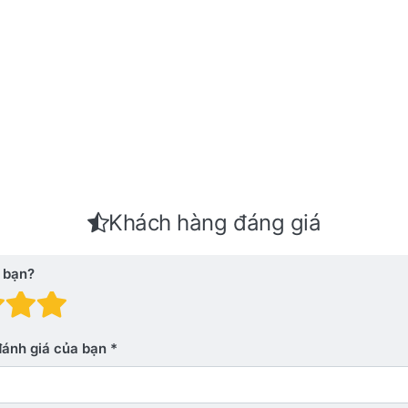
Khách hàng đáng giá
 bạn?
 giá: 1 trên 5 sao. Xấu
nh giá: 2 trên 5 sao.
Đánh giá: 3 trên 5 sao.
Đánh giá: 4 trên 5 sao.
Đánh giá: 5 trên 5 sao. Xu
đánh giá của bạn