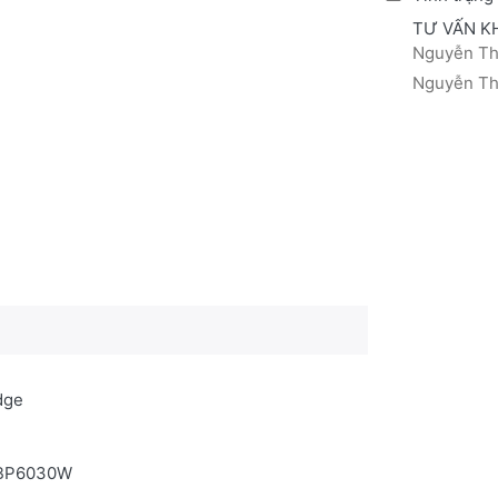
TƯ VẤN K
Nguyễn Thá
Nguyễn Thị
dge
LBP6030W