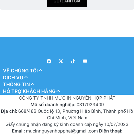
GỬI ĐÁNH GIÁ
VỀ CHÚNG TÔI
DỊCH VỤ
THÔNG TIN
HỖ TRỢ KHÁCH HÀNG
CÔNG TY TNHH MỰC IN NGUYỄN HỢP PHÁT
Mã số doanh nghiệp:
0317923409
Địa chỉ:
668/48B Quốc lộ 13, Phường Hiệp Bình, Thành phố Hồ
Chí Minh, Việt Nam
Giấy chứng nhận đăng ký kinh doanh cấp ngày 10/07/2023
Email:
mucinnguyenhopphat@gmail.com
Điện thoại: