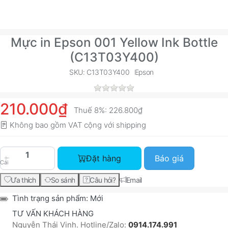
Mực in Epson 001 Yellow Ink Bottle
(C13T03Y400)
SKU: C13T03Y400
Epson
210.000₫
Thuế 8%:
226.800₫
Không bao gồm VAT cộng với
shipping
Mực in Epson 001 Yellow Ink Bottle (C13T03Y400
Đặt hàng
Báo giá
Cái
Ưa thích
So sánh
Câu hỏi?
Email
Tình trạng sản phẩm:
Mới
TƯ VẤN KHÁCH HÀNG
Nguyễn Thái Vinh. Hotline/Zalo:
0914.174.991