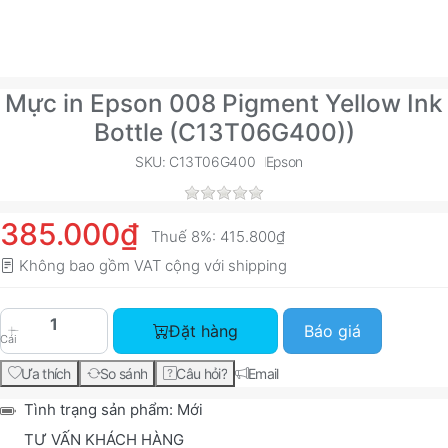
Mực in Epson 008 Pigment Yellow Ink
Bottle (C13T06G400))
SKU: C13T06G400
Epson
385.000₫
Thuế 8%:
415.800₫
Không bao gồm VAT cộng với
shipping
Mực in Epson 008 Pigment Yellow Ink Bottle (C
Đặt hàng
Báo giá
Cái
Ưa thích
So sánh
Câu hỏi?
Email
Tình trạng sản phẩm:
Mới
TƯ VẤN KHÁCH HÀNG