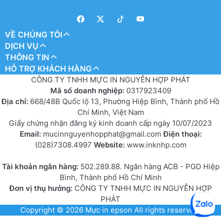
VỀ CHÚNG TÔI
DỊCH VỤ
THÔNG TIN
HỖ TRỢ KHÁCH HÀNG
CÔNG TY TNHH MỰC IN NGUYỄN HỢP PHÁT
Mã số doanh nghiệp:
0317923409
Địa chỉ:
668/48B Quốc lộ 13, Phường Hiệp Bình, Thành phố Hồ
Chí Minh, Việt Nam
Giấy chứng nhận đăng ký kinh doanh cấp ngày 10/07/2023
Email:
mucinnguyenhopphat@gmail.com
Điện thoại:
(028)7308.4997
Website:
www.inknhp.com
Tài khoản ngân hàng:
502.289.88. Ngân hàng ACB - PGD Hiệp
Bình, Thành phố Hồ Chí Minh
Đơn vị thụ hưởng:
CÔNG TY TNHH MỰC IN NGUYỄN HỢP
PHÁT
Copyright © 2026
Mực in epson
All rights reserved.