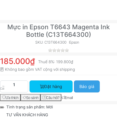
Mực in Epson T6643 Magenta Ink
Bottle (C13T664300)
SKU: C13T664300
Epson
185.000₫
Thuế 8%:
199.800₫
Không bao gồm VAT cộng với
shipping
Mực in Epson T6643 Magenta Ink Bottle (C13T66
Đặt hàng
Báo giá
Cái
Ưa thích
So sánh
Câu hỏi?
Email
Tình trạng sản phẩm:
Mới
TƯ VẤN KHÁCH HÀNG