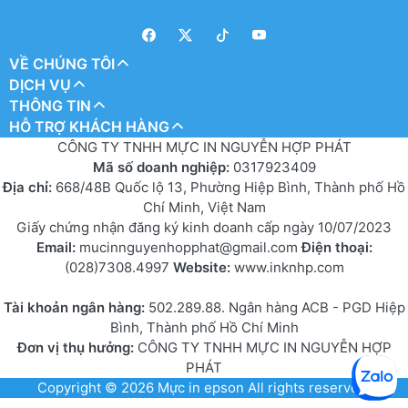
VỀ CHÚNG TÔI
DỊCH VỤ
THÔNG TIN
HỖ TRỢ KHÁCH HÀNG
CÔNG TY TNHH MỰC IN NGUYỄN HỢP PHÁT
Mã số doanh nghiệp:
0317923409
Địa chỉ:
668/48B Quốc lộ 13, Phường Hiệp Bình, Thành phố Hồ
Chí Minh, Việt Nam
Giấy chứng nhận đăng ký kinh doanh cấp ngày 10/07/2023
Email:
mucinnguyenhopphat@gmail.com
Điện thoại:
(028)7308.4997
Website:
www.inknhp.com
Tài khoản ngân hàng:
502.289.88. Ngân hàng ACB - PGD Hiệp
Bình, Thành phố Hồ Chí Minh
Đơn vị thụ hưởng:
CÔNG TY TNHH MỰC IN NGUYỄN HỢP
PHÁT
Copyright © 2026
Mực in epson
All rights reserved.