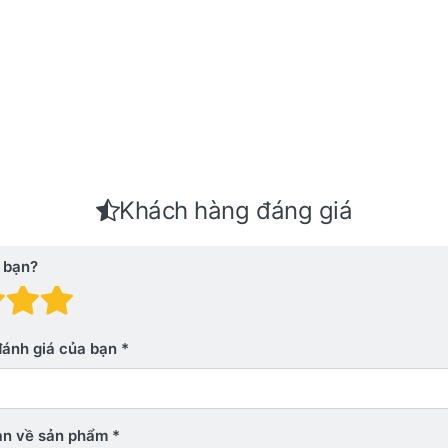
Khách hàng đáng giá
 bạn?
 giá: 1 trên 5 sao. Xấu
nh giá: 2 trên 5 sao.
Đánh giá: 3 trên 5 sao.
Đánh giá: 4 trên 5 sao.
Đánh giá: 5 trên 5 sao. Xu
đánh giá của bạn
bạn về sản phẩm