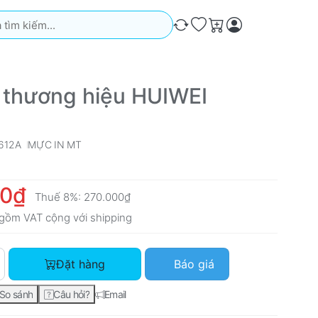
iếm. Kết quả sẽ tự động xuất hiện khi bạn nhập. Nhấn phím Ente
So sánh
Ưa thích
Giỏ hàng
 thương hiệu HUIWEI
612A
MỰC IN MT
00₫
Thuế 8%:
270.000₫
gồm VAT cộng với
shipping
Mực in thương hiệu HUIWEI Q612A với giá 250.000₫, số lượng 
Đặt hàng
Báo giá
So sánh
Câu hỏi?
Email