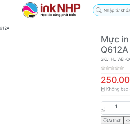
Nhập từ khóa tìm k
Q612A
Mực in
Q612A
SKU: HUIWEI-Q
250.0
Không bao 
Cái
Ưa thích