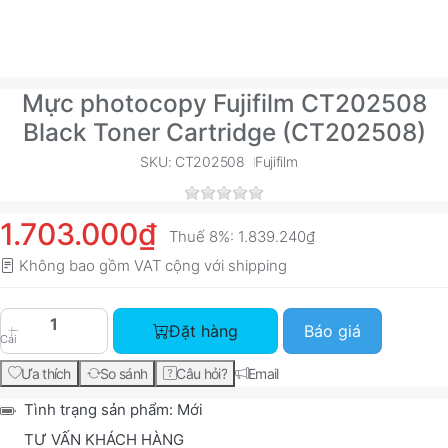
Mực photocopy Fujifilm CT202508
Black Toner Cartridge (CT202508)
SKU: CT202508
Fujifilm
1.703.000₫
Thuế 8%:
1.839.240₫
Không bao gồm VAT cộng với
shipping
Mực photocopy Fujifilm CT202508 Black Toner C
Đặt hàng
Báo giá
Cái
Ưa thích
So sánh
Câu hỏi?
Email
Tình trạng sản phẩm:
Mới
TƯ VẤN KHÁCH HÀNG