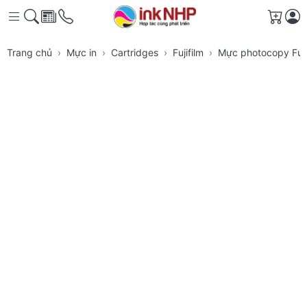
Giỏ h
Trang chủ
Mực in
Cartridges
Fujifilm
Mực photocopy Fuji