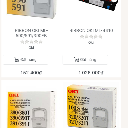
RIBBON OKI ML-
RIBBON OKI ML-4410
590/591/390FB
Chưa có đánh giá 
Chưa có đánh giá nào cho sản phẩm này.
Oki
Oki
Đặt hàng
Đặt hàng
152.400₫
1.026.000₫