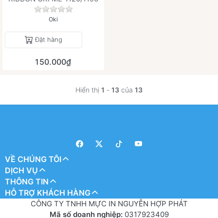
Chưa có đánh giá nào cho sản phẩm này.
Oki
Đặt hàng
150.000₫
Hiển thị
1
-
13
của
13
VỀ CHÚNG TÔI
DỊCH VỤ
THÔNG TIN
HỖ TRỢ KHÁCH HÀNG
CÔNG TY TNHH MỰC IN NGUYỄN HỢP PHÁT
Mã số doanh nghiệp:
0317923409