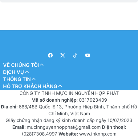
VỀ CHÚNG TÔI
DỊCH VỤ
THÔNG TIN
HỖ TRỢ KHÁCH HÀNG
CÔNG TY TNHH MỰC IN NGUYỄN HỢP PHÁT
Mã số doanh nghiệp:
0317923409
Địa chỉ:
668/48B Quốc lộ 13, Phường Hiệp Bình, Thành phố Hồ
Chí Minh, Việt Nam
Giấy chứng nhận đăng ký kinh doanh cấp ngày 10/07/2023
Email:
mucinnguyenhopphat@gmail.com
Điện thoại:
(028)7308.4997
Website:
www.inknhp.com