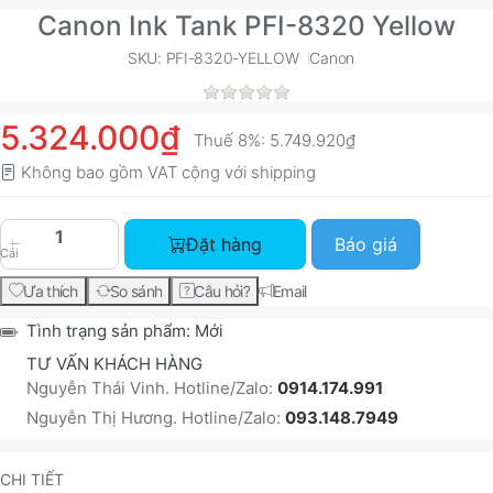
Canon Ink Tank PFI-8320 Yellow
SKU: PFI-8320-YELLOW
Canon
5.324.000₫
Thuế 8%:
5.749.920₫
Không bao gồm VAT cộng với
shipping
Canon Ink Tank PFI-8320 Yellow với giá 5.324.0
Đặt hàng
Báo giá
Cái
Ưa thích
So sánh
Câu hỏi?
Email
Tình trạng sản phẩm:
Mới
TƯ VẤN KHÁCH HÀNG
Nguyễn Thái Vinh. Hotline/Zalo:
0914.174.991
Nguyễn Thị Hương. Hotline/Zalo:
093.148.7949
CHI TIẾT