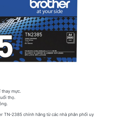
í thay mực.
uổi thọ.
óng.
er TN-2385 chính hãng từ các nhà phân phối uy