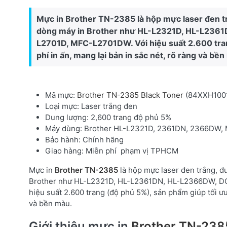
Mực in Brother TN-2385 là hộp mực laser đen tr
dòng máy in Brother như HL-L2321D, HL-L23
L2701D, MFC-L2701DW. Với hiệu suất 2.600 tran
phí in ấn, mang lại bản in sắc nét, rõ ràng và bề
Mã mực:
Brother TN-2385 Black Toner
(84XXH100
Loại mực: Laser trắng đen
Dung lượng: 2,600 trang độ phủ 5%
Máy dùng: Brother HL-L2321D, 2361DN, 2366DW
Bảo hành: Chính hãng
Giao hàng: Miễn phí phạm vị TPHCM
Mực in
Brother TN-2385
là hộp mực laser đen trắng, đ
Brother như HL-L2321D, HL-L2361DN, HL-L2366DW, 
hiệu suất 2.600 trang (độ phủ 5%), sản phẩm giúp tối ưu 
và bền màu.
Giới thiệu mực in
Brother TN-238