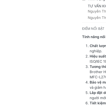
TƯ VẤN K
Nguyễn Thá
Nguyễn Thị
ĐIỂM NỔI BẬT
Tính năng nổi
Chất lượn
nghiệp.
Hiệu suấ
ISO/IEC 1
Tương th
Brother 
MFC-L27
Bảo vệ m
và giảm h
Lắp đặt 
người mới
Tiết kiệm