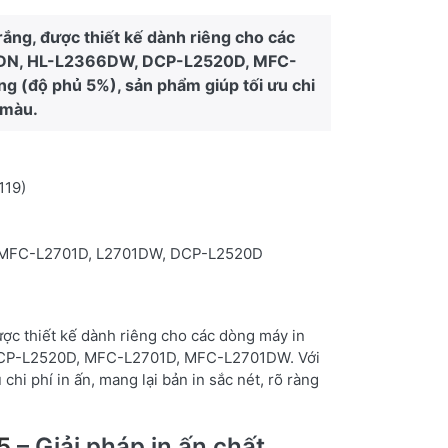
ắng, được thiết kế dành riêng cho các
61DN, HL-L2366DW, DCP-L2520D, MFC-
g (độ phủ 5%), sản phẩm giúp tối ưu chi
n màu.
119)
, MFC-L2701D, L2701DW, DCP-L2520D
ược thiết kế dành riêng cho các dòng máy in
DCP-L2520D, MFC-L2701D, MFC-L2701DW. Với
chi phí in ấn, mang lại bản in sắc nét, rõ ràng
5
– Giải pháp in ấn chất