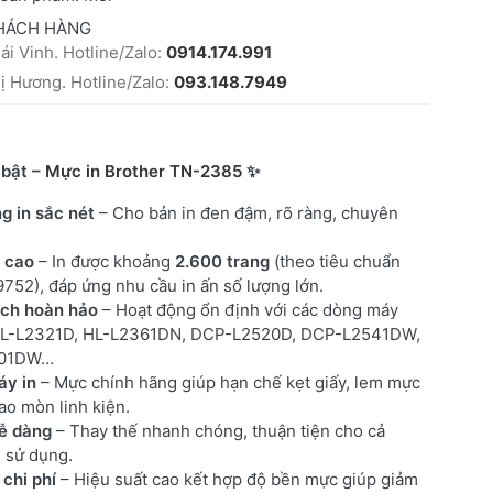
HÁCH HÀNG
i Vinh. Hotline/Zalo:
0914.174.991
 Hương. Hotline/Zalo:
093.148.7949
 bật –
Mực in Brother TN-2385
✨
g in sắc nét
– Cho bản in đen đậm, rõ ràng, chuyên
t cao
– In được khoảng
2.600 trang
(theo tiêu chuẩn
9752), đáp ứng nhu cầu in ấn số lượng lớn.
ích hoàn hảo
– Hoạt động ổn định với các dòng máy
HL-L2321D, HL-L2361DN, DCP-L2520D, DCP-L2541DW,
01DW…
áy in
– Mực chính hãng giúp hạn chế kẹt giấy, lem mực
ao mòn linh kiện.
dễ dàng
– Thay thế nhanh chóng, thuận tiện cho cả
 sử dụng.
 chi phí
– Hiệu suất cao kết hợp độ bền mực giúp giảm