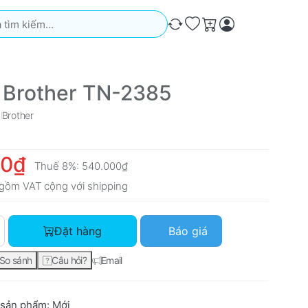
iếm. Kết quả sẽ tự động xuất hiện khi bạn nhập. Nhấn phím Ente
So sánh
Ưa thích
Giỏ hàng
 Brother TN-2385
Brother
00₫
Thuế 8%:
540.000₫
gồm VAT cộng với
shipping
Mực in Brother TN-2385 với giá 500.000₫, số lượng 1.
Đặt hàng
Báo giá
So sánh
Câu hỏi?
Email
 sản phẩm:
Mới