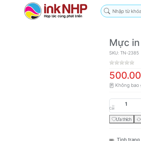
Nhập từ khóa tìm k
5
Mực in
SKU: TN-2385
500.0
Không bao 
Cái
Ưa thích
Tình trạng