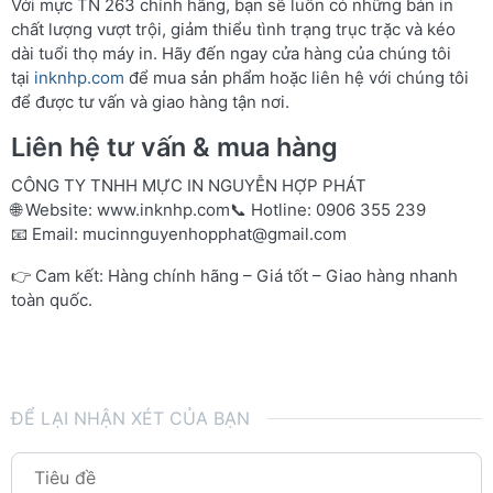
Với mực TN 263 chính hãng, bạn sẽ luôn có những bản in
chất lượng vượt trội, giảm thiểu tình trạng trục trặc và kéo
dài tuổi thọ máy in. Hãy đến ngay cửa hàng của chúng tôi
tại
inknhp.com
để mua sản phẩm hoặc liên hệ với chúng tôi
để được tư vấn và giao hàng tận nơi.
Liên hệ tư vấn & mua hàng
CÔNG TY TNHH MỰC IN NGUYỄN HỢP PHÁT
🌐 Website:
www.inknhp.com
📞 Hotline: 0906 355 239
📧 Email:
mucinnguyenhopphat@gmail.com
👉 Cam kết: Hàng chính hãng – Giá tốt – Giao hàng nhanh
toàn quốc.
ĐỂ LẠI NHẬN XÉT CỦA BẠN