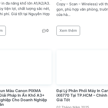
 in đa năng khổ lớn A1/A2/A3.
Copy – Scan – Wireless) với th
py tiện lợi, chất lượng sắc nét,
gọn, phù hợp văn phòng, trườ
chi phí. Giá tốt tại Nguyễn Hợp
cửa hà...
êm
0
Xem thêm
hun Màu Canon PIXMA
Đại Lý Phân Phối Máy In Ca
Giải Pháp In Ấn Khổ A3+
iX6770 Tại TP.HCM – Chính
ghiệp Cho Doanh Nghiệp
Giá Tốt
ân
02 Tháng Năm 2025