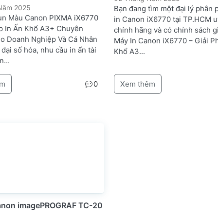
 Năm 2025
Bạn đang tìm một đại lý phân 
un Màu Canon PIXMA iX6770
in Canon iX6770 tại TP.HCM uy
áp In Ấn Khổ A3+ Chuyên
chính hãng và có chính sách gi
o Doanh Nghiệp Và Cá Nhân
Máy In Canon iX6770 – Giải P
 đại số hóa, nhu cầu in ấn tài
Khổ A3...
n...
êm
0
Xem thêm
Canon imagePROGRAF TC-20