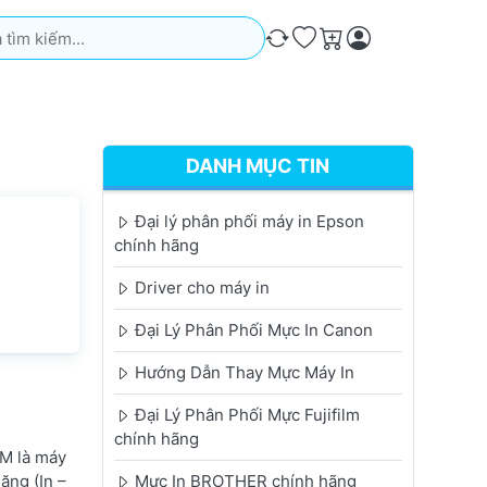
iếm. Kết quả sẽ tự động xuất hiện khi bạn nhập. Nhấn phím Ente
So sánh
Ưa thích
Giỏ hàng
DANH MỤC TIN
Đại lý phân phối máy in Epson
chính hãng
Driver cho máy in
Đại Lý Phân Phối Mực In Canon
Hướng Dẫn Thay Mực Máy In
Đại Lý Phân Phối Mực Fujifilm
chính hãng
M là máy
ăng (In –
Mực In BROTHER chính hãng