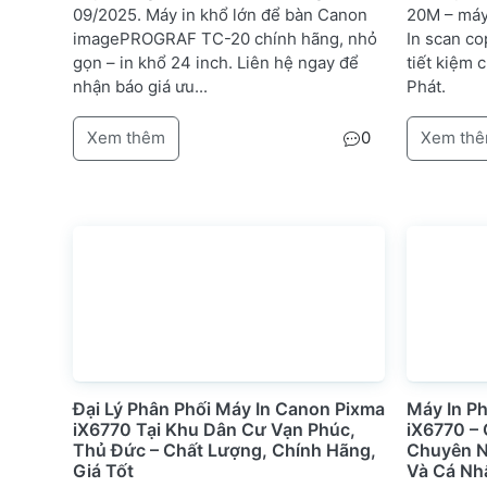
09/2025. Máy in khổ lớn để bàn Canon
20M – máy
imagePROGRAF TC-20 chính hãng, nhỏ
In scan co
gọn – in khổ 24 inch. Liên hệ ngay để
tiết kiệm 
nhận báo giá ưu...
Phát.
Xem thêm
0
Xem th
Đại Lý Phân Phối Máy In Canon Pixma
Máy In P
iX6770 Tại Khu Dân Cư Vạn Phúc,
iX6770 – 
Thủ Đức – Chất Lượng, Chính Hãng,
Chuyên N
Giá Tốt
Và Cá Nh