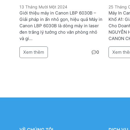
13 Tháng Mười Một 2024
25 Tháng 
Giới thiệu máy in Canon LBP 6030B –
Máy In C
Giải pháp in ấn nhỏ gọn, hiệu quả Máy in
Khổ A1: G
Canon LBP 6030B là dòng máy in laser
Cho Doan
đen trắng lý tưởng cho văn phòng nhỏ
NGUYỄN H
và gi...
CANON C
Xem thêm
0
Xem th
VỀ CHÚNG TÔI
DỊCH VỤ