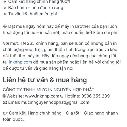
🔹 Cam kết hàng chính hãng 100%
🔹 Bảo hành – hóa đơn rõ ràng
🔹 Tư vấn kỹ thuật miễn phí
🎯 Đặt mua ngay hôm nay để máy in Brother của bạn luôn
hoạt động tối ưu – in sắc nét, màu chuẩn, tiết kiệm chi phí!
Với mực TN 263 chính hãng, bạn sẽ luôn có những bản in
chất lượng vượt trội, giảm thiểu tình trạng trục trặc và kéo
dài tuổi thọ máy in. Hãy đến ngay cửa hàng của chúng tôi
tại
inknhp.com
để mua sản phẩm hoặc liên hệ với chúng tôi
để được tư vấn và giao hàng tận nơi.
Liên hệ tư vấn & mua hàng
CÔNG TY TNHH MỰC IN NGUYỄN HỢP PHÁT
🌐 Website:
www.inknhp.com
📞 Hotline: 0906 355 239
📧 Email:
mucinnguyenhopphat@gmail.com
👉 Cam kết: Hàng chính hãng – Giá tốt – Giao hàng nhanh
toàn quốc.