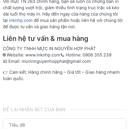
Với mực TN 263 chính hãng, bạn sẽ luôn có những bản in
chất lượng vượt trội, giảm thiểu tình trạng trục trặc và kéo
dài tuổi thọ máy in. Hãy đến ngay cửa hàng của chúng tôi
tại
inknhp.com
để mua sản phẩm hoặc liên hệ với chúng tôi
để được tư vấn và giao hàng tận nơi.
Liên hệ tư vấn & mua hàng
CÔNG TY TNHH MỰC IN NGUYỄN HỢP PHÁT
🌐 Website:
www.inknhp.com
📞 Hotline: 0906 355 239
📧 Email:
mucinnguyenhopphat@gmail.com
👉 Cam kết: Hàng chính hãng – Giá tốt – Giao hàng nhanh
toàn quốc.
ĐỂ LẠI NHẬN XÉT CỦA BẠN