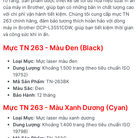
rõ ràng. Sản phẩm được thiết kế để tối ưu hóa hiệu suất in ấn
của máy in Brother, giúp bạn có những bản in chất lượng cao
với chi phí vận hành tiết kiệm. Chúng tôi cung cấp mực TN
263 chính hãng, đảm bảo tương thích hoàn hảo với dòng
máy in Brother DCP-L3551CDW, giúp bạn tiết kiệm thời gian
và công sức khi in ấn.
Mực TN 263 - Màu Đen (Black)
Loại Mực
: Mực laser màu đen
Dung Lượng
: Khoảng 1.500 trang (theo tiêu chuẩn ISO
19752)
Mã Sản Phẩm
: TN-263BK
Màu Sắc
: Đen
Bảo Hành
: 12 tháng
Mực TN 263 - Màu Xanh Dương (Cyan)
Loại Mực
: Mực laser màu xanh dương
Dung Lượng
: Khoảng 1.400 trang (theo tiêu chuẩn ISO
19798)