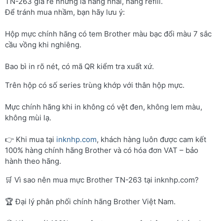
TN-263 giá rẻ nhưng là hàng nhái, hàng refill.
Để tránh mua nhầm, bạn hãy lưu ý:
Hộp mực chính hãng có tem Brother màu bạc đổi màu 7 sắc
cầu vồng khi nghiêng.
Bao bì in rõ nét, có mã QR kiểm tra xuất xứ.
Trên hộp có số series trùng khớp với thân hộp mực.
Mực chính hãng khi in không có vệt đen, không lem màu,
không mùi lạ.
👉 Khi mua tại
inknhp.com
, khách hàng luôn được cam kết
100% hàng chính hãng Brother và có hóa đơn VAT – bảo
hành theo hãng.
🛒 Vì sao nên mua mực Brother TN-263 tại inknhp.com?
🏆 Đại lý phân phối chính hãng Brother Việt Nam.