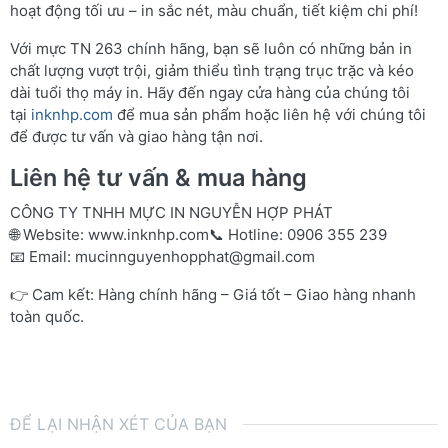
hoạt động tối ưu – in sắc nét, màu chuẩn, tiết kiệm chi phí!
Với mực TN 263 chính hãng, bạn sẽ luôn có những bản in
chất lượng vượt trội, giảm thiểu tình trạng trục trặc và kéo
dài tuổi thọ máy in. Hãy đến ngay cửa hàng của chúng tôi
tại
inknhp.com
để mua sản phẩm hoặc liên hệ với chúng tôi
để được tư vấn và giao hàng tận nơi.
Liên hệ tư vấn & mua hàng
CÔNG TY TNHH MỰC IN NGUYỄN HỢP PHÁT
🌐 Website:
www.inknhp.com
📞 Hotline: 0906 355 239
📧 Email:
mucinnguyenhopphat@gmail.com
👉 Cam kết: Hàng chính hãng – Giá tốt – Giao hàng nhanh
toàn quốc.
ĐỂ LẠI NHẬN XÉT CỦA BẠN