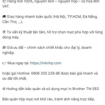
📦 Hàng mới 100%, nguyên tem – nguyên hộp – có hóa đơn
VAT.
🚚 Giao hàng nhanh toàn quốc (Hà Nội, TP.HCM, Đà Nẵng,
Cần Thơ, …).
💬 Tư vấn kỹ thuật tận tâm, hỗ trợ chọn mực phù hợp với từng
dòng máy.
🎁 Giá ưu đãi – chính sách chiết khấu cho đại lý, doanh
nghiệp.
👉 Mua ngay tại:
https://inknhp.com
hoặc gọi Hotline: 0906 355 239 để được báo giá nhanh và
ưu đãi tốt nhất.
⚙️ Hướng dẫn bảo quản và sử dụng mực in Brother TN-263
Bảo quản hộp mực nơi khô ráo, tránh ánh nắng trực tiếp.