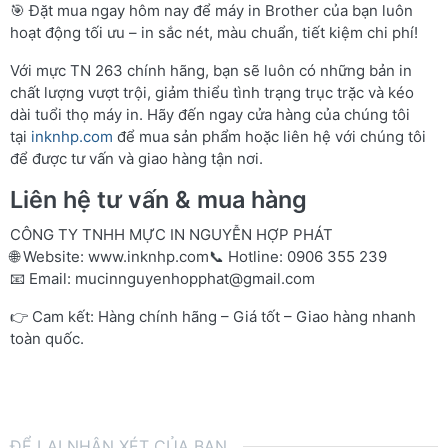
🎯 Đặt mua ngay hôm nay để máy in Brother của bạn luôn
hoạt động tối ưu – in sắc nét, màu chuẩn, tiết kiệm chi phí!
Với mực TN 263 chính hãng, bạn sẽ luôn có những bản in
chất lượng vượt trội, giảm thiểu tình trạng trục trặc và kéo
dài tuổi thọ máy in. Hãy đến ngay cửa hàng của chúng tôi
tại
inknhp.com
để mua sản phẩm hoặc liên hệ với chúng tôi
để được tư vấn và giao hàng tận nơi.
Liên hệ tư vấn & mua hàng
CÔNG TY TNHH MỰC IN NGUYỄN HỢP PHÁT
🌐 Website:
www.inknhp.com
📞 Hotline: 0906 355 239
📧 Email:
mucinnguyenhopphat@gmail.com
👉 Cam kết: Hàng chính hãng – Giá tốt – Giao hàng nhanh
toàn quốc.
ĐỂ LẠI NHẬN XÉT CỦA BẠN