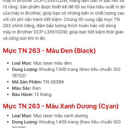
máy in Brother DCP-L3551CDW, mang đến bản in sắc nét và
rõ ràng. Sản phẩm được thiết kế để tối ưu hóa hiệu suất in ấn
của máy in Brother, giúp bạn có những bản in chất lượng cao
với chi phí vận hành tiết kiệm. Chúng tôi cung cấp mực TN
263 chính hãng, đảm bảo tương thích hoàn hảo với dòng
máy in Brother DCP-L3551CDW, giúp bạn tiết kiệm thời gian
và công sức khi in ấn.
Mực TN 263 - Màu Đen (Black)
Loại Mực
: Mực laser màu đen
Dung Lượng
: Khoảng 1.500 trang (theo tiêu chuẩn ISO
19752)
Mã Sản Phẩm
: TN-263BK
Màu Sắc
: Đen
Bảo Hành
: 12 tháng
Mực TN 263 - Màu Xanh Dương (Cyan)
Loại Mực
: Mực laser màu xanh dương
Dung Lượng
: Khoảng 1.400 trang (theo tiêu chuẩn ISO