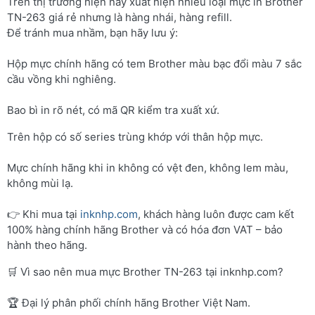
Trên thị trường hiện nay xuất hiện nhiều loại mực in Brother
TN-263 giá rẻ nhưng là hàng nhái, hàng refill.
Để tránh mua nhầm, bạn hãy lưu ý:
Hộp mực chính hãng có tem Brother màu bạc đổi màu 7 sắc
cầu vồng khi nghiêng.
Bao bì in rõ nét, có mã QR kiểm tra xuất xứ.
Trên hộp có số series trùng khớp với thân hộp mực.
Mực chính hãng khi in không có vệt đen, không lem màu,
không mùi lạ.
👉 Khi mua tại
inknhp.com
, khách hàng luôn được cam kết
100% hàng chính hãng Brother và có hóa đơn VAT – bảo
hành theo hãng.
🛒 Vì sao nên mua mực Brother TN-263 tại inknhp.com?
🏆 Đại lý phân phối chính hãng Brother Việt Nam.