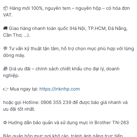
📦 Hàng mới 100%, nguyên tem – nguyên hộp – có hóa đơn
VAT.
🚚 Giao hàng nhanh toàn quốc (Hà Nội, TP.HCM, Đà Nẵng,
Cần Thơ, …).
💬 Tư vấn kỹ thuật tận tâm, hỗ trợ chọn mực phù hợp với từng
dòng máy.
🎁 Giá ưu đãi – chính sách chiết khấu cho đại lý, doanh
nghiệp.
👉 Mua ngay tại:
https://inknhp.com
hoặc gọi Hotline: 0906 355 239 để được báo giá nhanh và
ưu đãi tốt nhất.
⚙️ Hướng dẫn bảo quản và sử dụng mực in Brother TN-263
Bảo quản hộp mực nơi khô ráo, tránh ánh nắng trực tiếp.