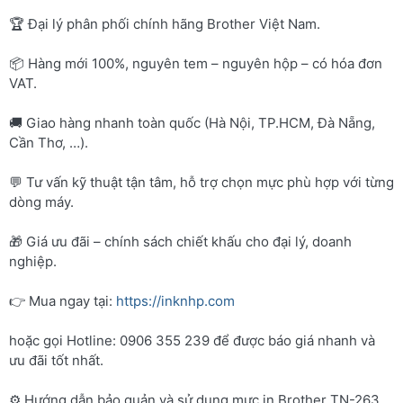
🏆 Đại lý phân phối chính hãng Brother Việt Nam.
📦 Hàng mới 100%, nguyên tem – nguyên hộp – có hóa đơn
VAT.
🚚 Giao hàng nhanh toàn quốc (Hà Nội, TP.HCM, Đà Nẵng,
Cần Thơ, …).
💬 Tư vấn kỹ thuật tận tâm, hỗ trợ chọn mực phù hợp với từng
dòng máy.
🎁 Giá ưu đãi – chính sách chiết khấu cho đại lý, doanh
nghiệp.
👉 Mua ngay tại:
https://inknhp.com
hoặc gọi Hotline: 0906 355 239 để được báo giá nhanh và
ưu đãi tốt nhất.
⚙️ Hướng dẫn bảo quản và sử dụng mực in Brother TN-263