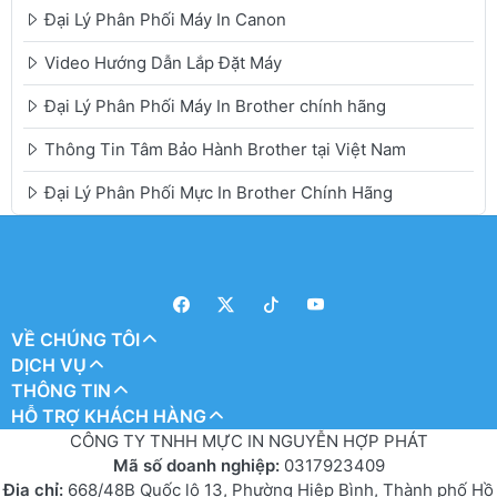
Đại Lý Phân Phối Máy In Canon
Video Hướng Dẫn Lắp Đặt Máy
Đại Lý Phân Phối Máy In Brother chính hãng
Thông Tin Tâm Bảo Hành Brother tại Việt Nam
Đại Lý Phân Phối Mực In Brother Chính Hãng
VỀ CHÚNG TÔI
DỊCH VỤ
THÔNG TIN
HỖ TRỢ KHÁCH HÀNG
CÔNG TY TNHH MỰC IN NGUYỄN HỢP PHÁT
Mã số doanh nghiệp:
0317923409
Địa chỉ:
668/48B Quốc lộ 13, Phường Hiệp Bình, Thành phố Hồ