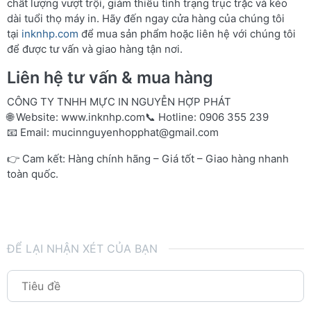
chất lượng vượt trội, giảm thiểu tình trạng trục trặc và kéo
dài tuổi thọ máy in. Hãy đến ngay cửa hàng của chúng tôi
tại
inknhp.com
để mua sản phẩm hoặc liên hệ với chúng tôi
để được tư vấn và giao hàng tận nơi.
Liên hệ tư vấn & mua hàng
CÔNG TY TNHH MỰC IN NGUYỄN HỢP PHÁT
🌐 Website:
www.inknhp.com
📞 Hotline: 0906 355 239
📧 Email:
mucinnguyenhopphat@gmail.com
👉 Cam kết: Hàng chính hãng – Giá tốt – Giao hàng nhanh
toàn quốc.
ĐỂ LẠI NHẬN XÉT CỦA BẠN