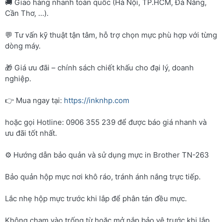
🚚 Giao hàng nhanh toàn quốc (Hà Nội, TP.HCM, Đà Nẵng,
Cần Thơ, …).
💬 Tư vấn kỹ thuật tận tâm, hỗ trợ chọn mực phù hợp với từng
dòng máy.
🎁 Giá ưu đãi – chính sách chiết khấu cho đại lý, doanh
nghiệp.
👉 Mua ngay tại:
https://inknhp.com
hoặc gọi Hotline: 0906 355 239 để được báo giá nhanh và
ưu đãi tốt nhất.
⚙️ Hướng dẫn bảo quản và sử dụng mực in Brother TN-263
Bảo quản hộp mực nơi khô ráo, tránh ánh nắng trực tiếp.
Lắc nhẹ hộp mực trước khi lắp để phân tán đều mực.
Không chạm vào trống từ hoặc mở nắp bảo vệ trước khi lắp