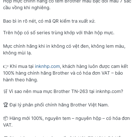
Hộp mực chính hãng có tem Brother màu bạc đổi màu 7 sắc
cầu vồng khi nghiêng.
Bao bì in rõ nét, có mã QR kiểm tra xuất xứ.
Trên hộp có số series trùng khớp với thân hộp mực.
Mực chính hãng khi in không có vệt đen, không lem màu,
không mùi lạ.
👉 Khi mua tại
inknhp.com
, khách hàng luôn được cam kết
100% hàng chính hãng Brother và có hóa đơn VAT – bảo
hành theo hãng.
🛒 Vì sao nên mua mực Brother TN-263 tại inknhp.com?
🏆 Đại lý phân phối chính hãng Brother Việt Nam.
📦 Hàng mới 100%, nguyên tem – nguyên hộp – có hóa đơn
VAT.