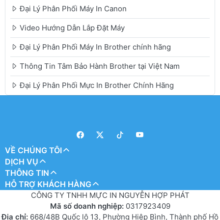
Đại Lý Phân Phối Máy In Canon
Video Hướng Dẫn Lắp Đặt Máy
Đại Lý Phân Phối Máy In Brother chính hãng
Thông Tin Tâm Bảo Hành Brother tại Việt Nam
Đại Lý Phân Phối Mực In Brother Chính Hãng
VỀ CHÚNG TÔI
DỊCH VỤ
THÔNG TIN
HỖ TRỢ KHÁCH HÀNG
CÔNG TY TNHH MỰC IN NGUYỄN HỢP PHÁT
Mã số doanh nghiệp:
0317923409
Địa chỉ:
668/48B Quốc lộ 13, Phường Hiệp Bình, Thành phố Hồ