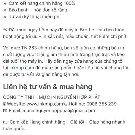
🔹 Cam kết hàng chính hãng 100%
🔹 Bảo hành – hóa đơn rõ ràng
🔹 Tư vấn kỹ thuật miễn phí
🎯 Đặt mua ngay hôm nay để máy in Brother của bạn luôn
hoạt động tối ưu – in sắc nét, màu chuẩn, tiết kiệm chi phí!
Với mực TN 263 chính hãng, bạn sẽ luôn có những bản in
chất lượng vượt trội, giảm thiểu tình trạng trục trặc và kéo
dài tuổi thọ máy in. Hãy đến ngay cửa hàng của chúng tôi
tại
inknhp.com
để mua sản phẩm hoặc liên hệ với chúng tôi
để được tư vấn và giao hàng tận nơi.
Liên hệ tư vấn & mua hàng
CÔNG TY TNHH MỰC IN NGUYỄN HỢP PHÁT
🌐 Website:
www.inknhp.com
📞 Hotline: 0906 355 239
📧 Email:
mucinnguyenhopphat@gmail.com
👉 Cam kết: Hàng chính hãng – Giá tốt – Giao hàng nhanh
toàn quốc.