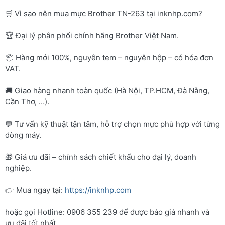
🛒 Vì sao nên mua mực Brother TN-263 tại inknhp.com?
🏆 Đại lý phân phối chính hãng Brother Việt Nam.
📦 Hàng mới 100%, nguyên tem – nguyên hộp – có hóa đơn
VAT.
🚚 Giao hàng nhanh toàn quốc (Hà Nội, TP.HCM, Đà Nẵng,
Cần Thơ, …).
💬 Tư vấn kỹ thuật tận tâm, hỗ trợ chọn mực phù hợp với từng
dòng máy.
🎁 Giá ưu đãi – chính sách chiết khấu cho đại lý, doanh
nghiệp.
👉 Mua ngay tại:
https://inknhp.com
hoặc gọi Hotline: 0906 355 239 để được báo giá nhanh và
ưu đãi tốt nhất.