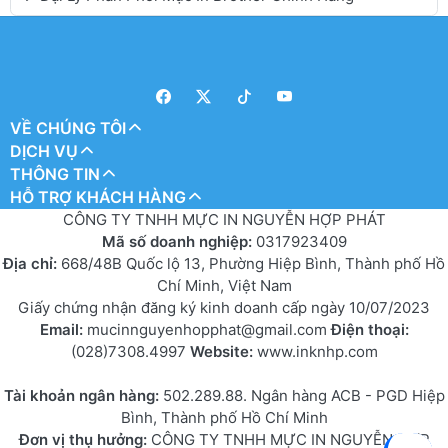
VỀ CHÚNG TÔI
DỊCH VỤ
THÔNG TIN
HỖ TRỢ KHÁCH HÀNG
CÔNG TY TNHH MỰC IN NGUYỄN HỢP PHÁT
Mã số doanh nghiệp:
0317923409
Địa chỉ:
668/48B Quốc lộ 13, Phường Hiệp Bình, Thành phố Hồ
Chí Minh, Việt Nam
Giấy chứng nhận đăng ký kinh doanh cấp ngày 10/07/2023
Email:
mucinnguyenhopphat@gmail.com
Điện thoại:
(028)7308.4997
Website:
www.inknhp.com
Tài khoản ngân hàng:
502.289.88. Ngân hàng ACB - PGD Hiệp
Bình, Thành phố Hồ Chí Minh
Đơn vị thụ hưởng:
CÔNG TY TNHH MỰC IN NGUYỄN HỢP