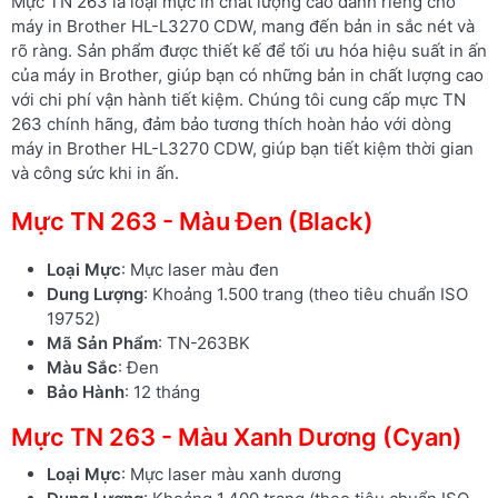
Mực TN 263 là loại mực in chất lượng cao dành riêng cho
máy in Brother HL-L3270 CDW, mang đến bản in sắc nét và
rõ ràng. Sản phẩm được thiết kế để tối ưu hóa hiệu suất in ấn
của máy in Brother, giúp bạn có những bản in chất lượng cao
với chi phí vận hành tiết kiệm. Chúng tôi cung cấp mực TN
263 chính hãng, đảm bảo tương thích hoàn hảo với dòng
máy in Brother HL-L3270 CDW, giúp bạn tiết kiệm thời gian
và công sức khi in ấn.
Mực TN 263 - Màu Đen (Black)
Loại Mực
: Mực laser màu đen
Dung Lượng
: Khoảng 1.500 trang (theo tiêu chuẩn ISO
19752)
Mã Sản Phẩm
: TN-263BK
Màu Sắc
: Đen
Bảo Hành
: 12 tháng
Mực TN 263 - Màu Xanh Dương (Cyan)
Loại Mực
: Mực laser màu xanh dương