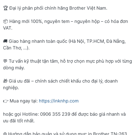
🏆 Đại lý phân phối chính hãng Brother Việt Nam.
📦 Hàng mới 100%, nguyên tem – nguyên hộp – có hóa đơn
VAT.
🚚 Giao hàng nhanh toàn quốc (Hà Nội, TP.HCM, Đà Nẵng,
Cần Thơ, …).
💬 Tư vấn kỹ thuật tận tâm, hỗ trợ chọn mực phù hợp với từng
dòng máy.
🎁 Giá ưu đãi – chính sách chiết khấu cho đại lý, doanh
nghiệp.
👉 Mua ngay tại:
https://inknhp.com
hoặc gọi Hotline: 0906 355 239 để được báo giá nhanh và
ưu đãi tốt nhất.
⚙️ Hướng dẫn bảo quản và sử dụng mực in Brother TN-263