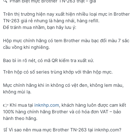
🔍 Phân biệt mực Brother TN-263 thật – giả
Trên thị trường hiện nay xuất hiện nhiều loại mực in Brother
TN-263 giá rẻ nhưng là hàng nhái, hàng refill.
Để tránh mua nhầm, bạn hãy lưu ý:
Hộp mực chính hãng có tem Brother màu bạc đổi màu 7 sắc
cầu vồng khi nghiêng.
Bao bì in rõ nét, có mã QR kiểm tra xuất xứ.
Trên hộp có số series trùng khớp với thân hộp mực.
Mực chính hãng khi in không có vệt đen, không lem màu,
không mùi lạ.
👉 Khi mua tại
inknhp.com
, khách hàng luôn được cam kết
100% hàng chính hãng Brother và có hóa đơn VAT – bảo
hành theo hãng.
🛒 Vì sao nên mua mực Brother TN-263 tại inknhp.com?