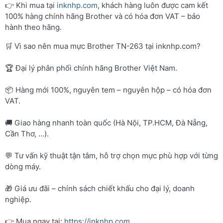
👉 Khi mua tại
inknhp.com
, khách hàng luôn được cam kết
100% hàng chính hãng Brother và có hóa đơn VAT – bảo
hành theo hãng.
🛒 Vì sao nên mua mực Brother TN-263 tại inknhp.com?
🏆 Đại lý phân phối chính hãng Brother Việt Nam.
📦 Hàng mới 100%, nguyên tem – nguyên hộp – có hóa đơn
VAT.
🚚 Giao hàng nhanh toàn quốc (Hà Nội, TP.HCM, Đà Nẵng,
Cần Thơ, …).
💬 Tư vấn kỹ thuật tận tâm, hỗ trợ chọn mực phù hợp với từng
dòng máy.
🎁 Giá ưu đãi – chính sách chiết khấu cho đại lý, doanh
nghiệp.
👉 Mua ngay tại:
https://inknhp.com