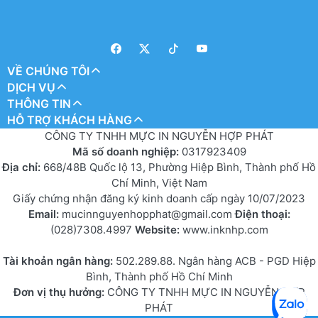
VỀ CHÚNG TÔI
DỊCH VỤ
THÔNG TIN
HỖ TRỢ KHÁCH HÀNG
CÔNG TY TNHH MỰC IN NGUYỄN HỢP PHÁT
Mã số doanh nghiệp:
0317923409
Địa chỉ:
668/48B Quốc lộ 13, Phường Hiệp Bình, Thành phố Hồ
Chí Minh, Việt Nam
Giấy chứng nhận đăng ký kinh doanh cấp ngày 10/07/2023
Email:
mucinnguyenhopphat@gmail.com
Điện thoại:
(028)7308.4997
Website:
www.inknhp.com
Tài khoản ngân hàng:
502.289.88. Ngân hàng ACB - PGD Hiệp
Bình, Thành phố Hồ Chí Minh
Đơn vị thụ hưởng:
CÔNG TY TNHH MỰC IN NGUYỄN HỢP
PHÁT