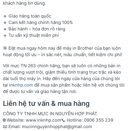
khách hàng tin dùng.
🔹 Giao hàng toàn quốc
🔹 Cam kết hàng chính hãng 100%
🔹 Bảo hành – hóa đơn rõ ràng
🔹 Tư vấn kỹ thuật miễn phí
🎯 Đặt mua ngay hôm nay để máy in Brother của bạn luôn
hoạt động tối ưu – in sắc nét, màu chuẩn, tiết kiệm chi phí!
Với mực TN 263 chính hãng, bạn sẽ luôn có những bản in
chất lượng vượt trội, giảm thiểu tình trạng trục trặc và kéo
dài tuổi thọ máy in. Hãy đến ngay cửa hàng của chúng tôi
tại
inknhp.com
để mua sản phẩm hoặc liên hệ với chúng tôi
để được tư vấn và giao hàng tận nơi.
Liên hệ tư vấn & mua hàng
CÔNG TY TNHH MỰC IN NGUYỄN HỢP PHÁT
🌐 Website:
www.inknhp.com
📞 Hotline: 0906 355 239
📧 Email:
mucinnguyenhopphat@gmail.com