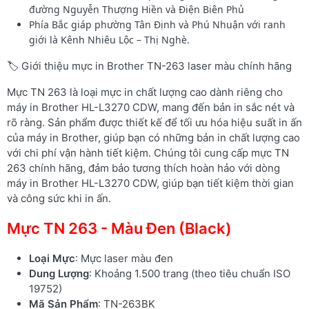
đường Nguyễn Thượng Hiền và Điện Biên Phủ
Phía Bắc giáp phường Tân Định và Phú Nhuận với ranh
giới là Kênh Nhiêu Lộc – Thị Nghè.
🏷️ Giới thiệu mực in Brother TN-263 laser màu chính hãng
Mực TN 263 là loại mực in chất lượng cao dành riêng cho
máy in Brother HL-L3270 CDW, mang đến bản in sắc nét và
rõ ràng. Sản phẩm được thiết kế để tối ưu hóa hiệu suất in ấn
của máy in Brother, giúp bạn có những bản in chất lượng cao
với chi phí vận hành tiết kiệm. Chúng tôi cung cấp mực TN
263 chính hãng, đảm bảo tương thích hoàn hảo với dòng
máy in Brother HL-L3270 CDW, giúp bạn tiết kiệm thời gian
và công sức khi in ấn.
Mực TN 263 - Màu Đen (Black)
Loại Mực
: Mực laser màu đen
Dung Lượng
: Khoảng 1.500 trang (theo tiêu chuẩn ISO
19752)
Mã Sản Phẩm
: TN-263BK